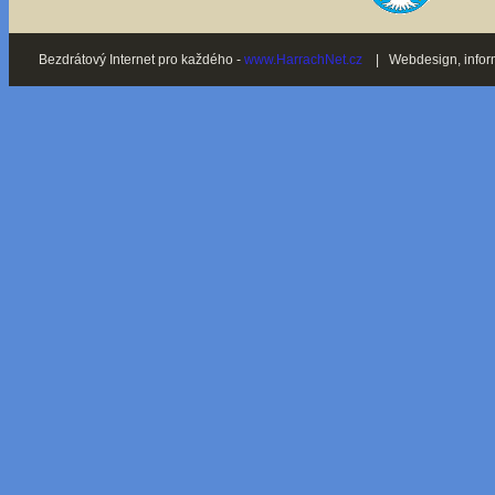
Bezdrátový Internet pro každého -
www.HarrachNet.cz
| Webdesign, inform