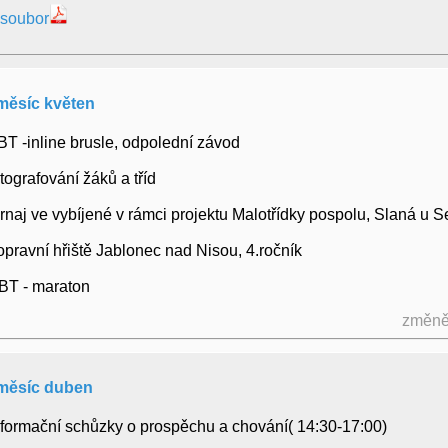
 soubor
měsíc květen
PBT -inline brusle, odpolední závod
fotografování žáků a tříd
turnaj ve vybíjené v rámci projektu Malotřídky pospolu, Slaná u S
dopravní hřiště Jablonec nad Nisou, 4.ročník
PBT - maraton
změně
měsíc duben
 informační schůzky o prospěchu a chování( 14:30-17:00)