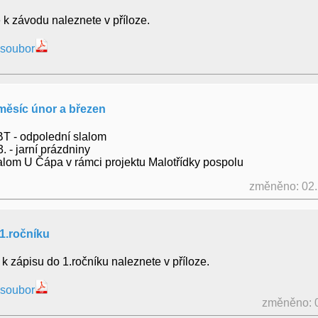
 k závodu naleznete v příloze.
 soubor
měsíc únor a březen
PBT - odpolední slalom
3. - jarní prázdniny
slalom U Čápa v rámci projektu Malotřídky pospolu
změněno: 02
1.ročníku
k zápisu do 1.ročníku naleznete v příloze.
 soubor
změněno: 