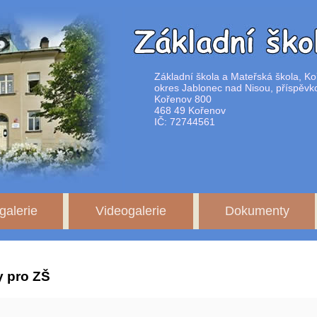
Základní škola a Mateřská škola, Ko
okres Jablonec nad Nisou, příspěvk
Kořenov 800
468 49 Kořenov
IČ: 72744561
galerie
Videogalerie
Dokumenty
y pro ZŠ