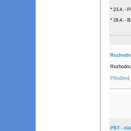
* 23.4. - 
* 28.4. - 
Rozhodnut
Rozhodnutí
Přiložený
PBT - sl