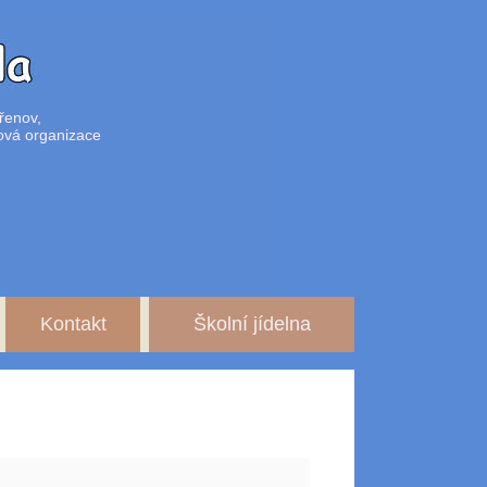
řenov,
ová organizace
Kontakt
Školní jídelna