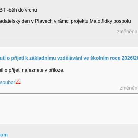
PBT -běh do vrchu
Badatelský den v Plavech v rámci projektu Malotřídky pospolu
změněno:
í o přijetí k základnímu vzdělávání ve školním roce 2026/2
 o přijetí naleznete v příloze.
 soubor
změněno
alom