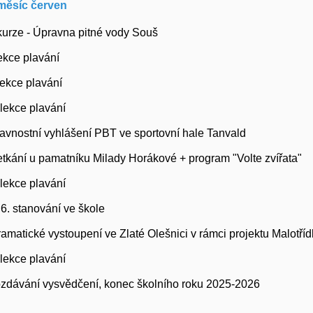
měsíc červen
xkurze - Úpravna pitné vody Souš
.lekce plavání
 lekce plavání
. lekce plavání
slavnostní vyhlášení PBT ve sportovní hale Tanvald
setkání u pamatníku Milady Horákové + program "Volte zvířata"
4.lekce plavání
.6. stanování ve škole
dramatické vystoupení ve Zlaté Olešnici v rámci projektu Malotří
5.lekce plavání
 rozdávání vysvědčení, konec školního roku 2025-2026