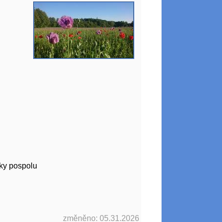
dky pospolu
změněno: 05.31.2026