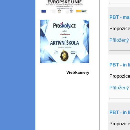
PBT - ma
Propozice
Přiložený
PBT - in 
Webkamery
Propozice
Přiložený
PBT - in 
Propozice