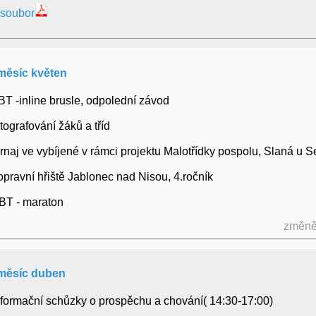
 soubor
měsíc květen
PBT -inline brusle, odpolední závod
fotografování žáků a tříd
turnaj ve vybíjené v rámci projektu Malotřídky pospolu, Slaná u S
dopravní hřiště Jablonec nad Nisou, 4.ročník
PBT - maraton
změně
měsíc duben
 informační schůzky o prospěchu a chování( 14:30-17:00)