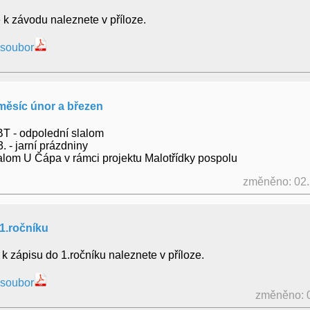
 k závodu naleznete v příloze.
 soubor
měsíc únor a březen
PBT - odpolední slalom
3. - jarní prázdniny
slalom U Čápa v rámci projektu Malotřídky pospolu
změněno: 02
1.ročníku
k zápisu do 1.ročníku naleznete v příloze.
 soubor
změněno: 