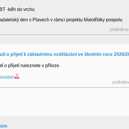
PBT -běh do vrchu
Badatelský den v Plavech v rámci projektu Malotřídky pospolu
změněno:
í o přijetí k základnímu vzdělávání ve školním roce 2026/2
 o přijetí naleznete v příloze.
 soubor
změněno
alom