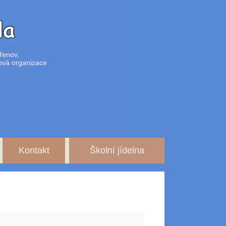
řenov,
ová organizace
Kontakt
Školní jídelna