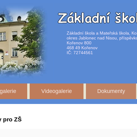
Základní škola a Mateřská škola, Ko
okres Jablonec nad Nisou, příspěvk
Kořenov 800
468 49 Kořenov
IČ: 72744561
galerie
Videogalerie
Dokumenty
y pro ZŠ