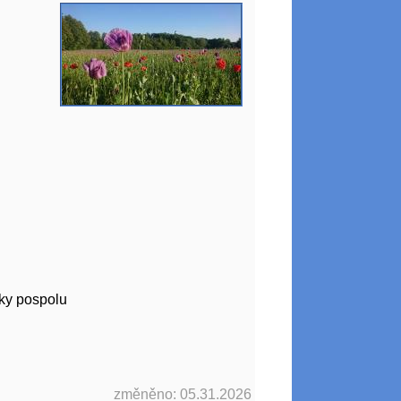
dky pospolu
změněno: 05.31.2026