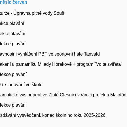
měsíc červen
xkurze - Úpravna pitné vody Souš
.lekce plavání
 lekce plavání
. lekce plavání
slavnostní vyhlášení PBT ve sportovní hale Tanvald
setkání u pamatníku Milady Horákové + program "Volte zvířata"
4.lekce plavání
.6. stanování ve škole
dramatické vystoupení ve Zlaté Olešnici v rámci projektu Malotří
5.lekce plavání
 rozdávání vysvědčení, konec školního roku 2025-2026