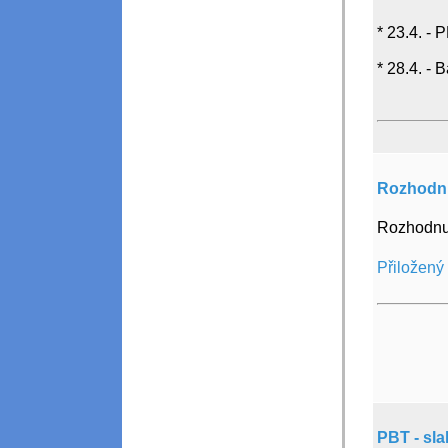
* 23.4. - 
* 28.4. - 
Rozhodnut
Rozhodnutí
Přiložený
PBT - sl