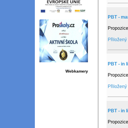
PBT - ma
Propozice
Přiložený
PBT - in 
Webkamery
Propozice
Přiložený
PBT - in 
Propozice