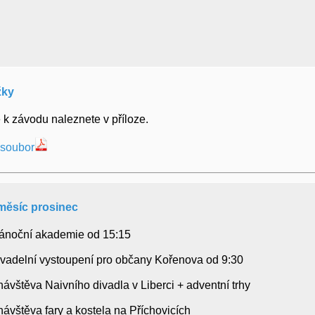
žky
 k závodu naleznete v příloze.
 soubor
měsíc prosinec
 Vánoční akademie od 15:15
 divadelní vystoupení pro občany Kořenova od 9:30
 návštěva Naivního divadla v Liberci + adventní trhy
 návštěva fary a kostela na Příchovicích